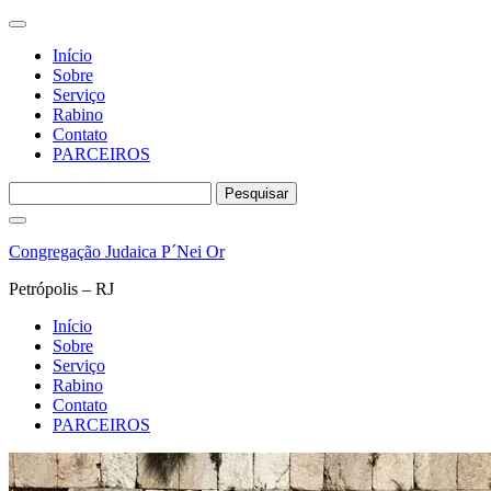
Início
Sobre
Serviço
Rabino
Contato
PARCEIROS
Pesquisar
por:
Pular
para
Congregação Judaica P´Nei Or
o
conteúdo
Petrópolis – RJ
Início
Sobre
Serviço
Rabino
Contato
PARCEIROS