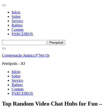
Início
Sobre
Serviço
Rabino
Contato
PARCEIROS
Pesquisar
por:
Pular
para
Congregação Judaica P´Nei Or
o
conteúdo
Petrópolis – RJ
Início
Sobre
Serviço
Rabino
Contato
PARCEIROS
Top Random Video Chat Hubs for Fun –