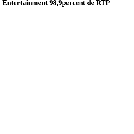
Entertainment 98,9percent de RTP