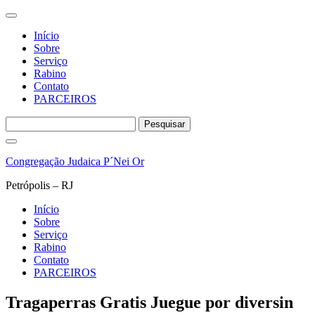
Início
Sobre
Serviço
Rabino
Contato
PARCEIROS
Pesquisar
por:
Pular
para
Congregação Judaica P´Nei Or
o
conteúdo
Petrópolis – RJ
Início
Sobre
Serviço
Rabino
Contato
PARCEIROS
Tragaperras Gratis Juegue por diversin