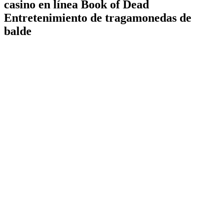
casino en línea Book of Dead
Entretenimiento de tragamonedas de
balde