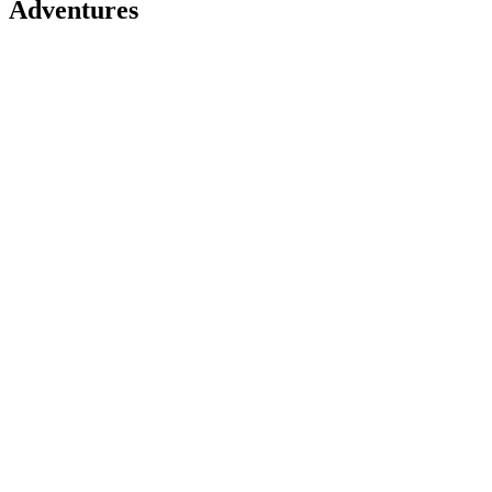
Adventures