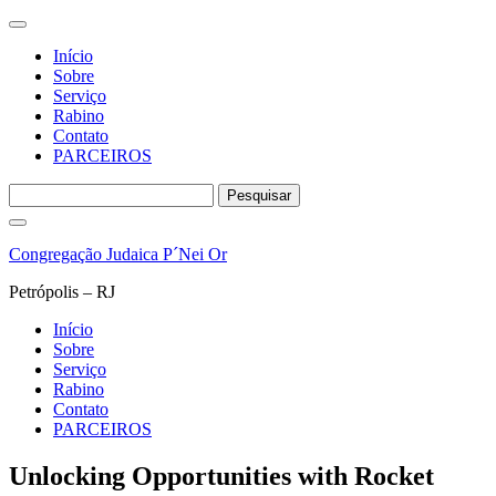
Início
Sobre
Serviço
Rabino
Contato
PARCEIROS
Pesquisar
por:
Pular
para
Congregação Judaica P´Nei Or
o
conteúdo
Petrópolis – RJ
Início
Sobre
Serviço
Rabino
Contato
PARCEIROS
Unlocking Opportunities with Rocket