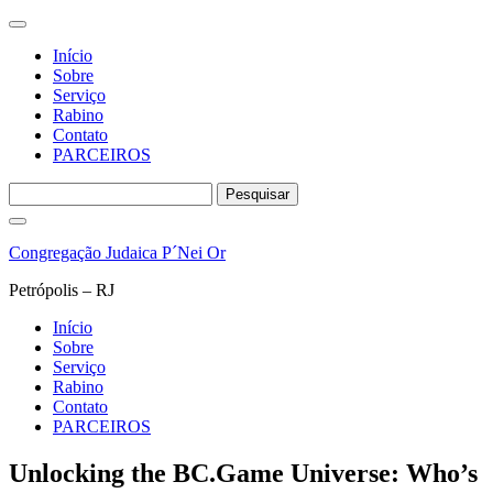
Início
Sobre
Serviço
Rabino
Contato
PARCEIROS
Pesquisar
por:
Pular
para
Congregação Judaica P´Nei Or
o
conteúdo
Petrópolis – RJ
Início
Sobre
Serviço
Rabino
Contato
PARCEIROS
Unlocking the BC.Game Universe: Who’s