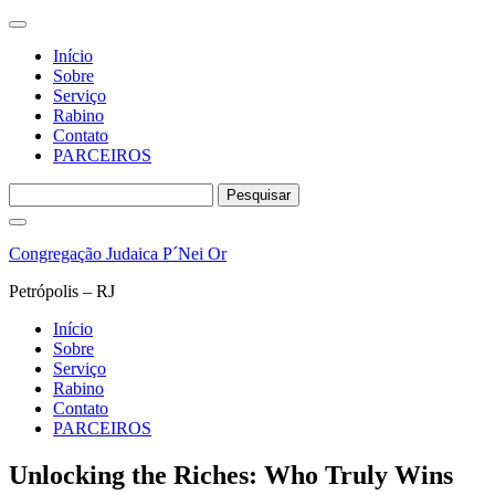
Início
Sobre
Serviço
Rabino
Contato
PARCEIROS
Pesquisar
por:
Pular
para
Congregação Judaica P´Nei Or
o
conteúdo
Petrópolis – RJ
Início
Sobre
Serviço
Rabino
Contato
PARCEIROS
Unlocking the Riches: Who Truly Wins