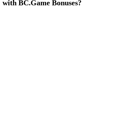
with BC.Game Bonuses?