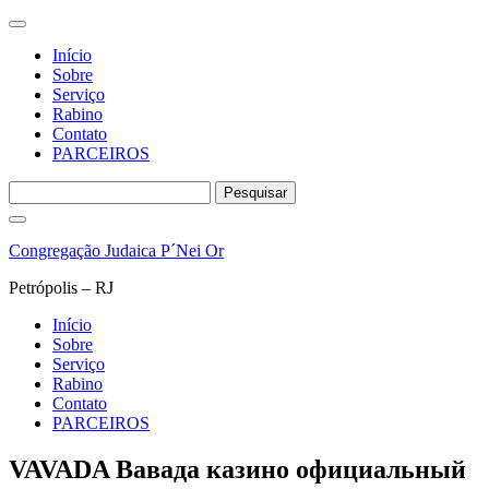
Início
Sobre
Serviço
Rabino
Contato
PARCEIROS
Pesquisar
por:
Pular
para
Congregação Judaica P´Nei Or
o
conteúdo
Petrópolis – RJ
Início
Sobre
Serviço
Rabino
Contato
PARCEIROS
VAVADA Вавада казино официальный