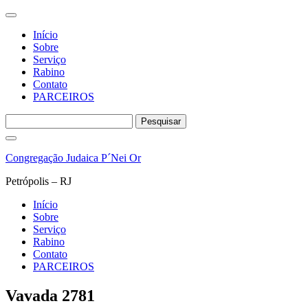
Início
Sobre
Serviço
Rabino
Contato
PARCEIROS
Pesquisar
por:
Pular
para
Congregação Judaica P´Nei Or
o
conteúdo
Petrópolis – RJ
Início
Sobre
Serviço
Rabino
Contato
PARCEIROS
Vavada 2781