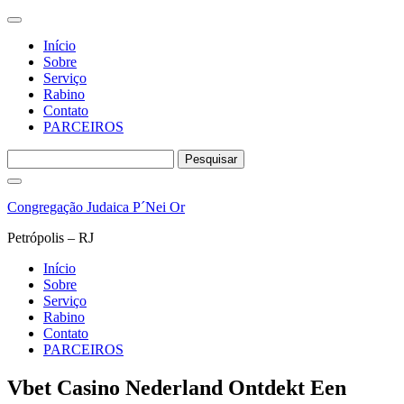
Início
Sobre
Serviço
Rabino
Contato
PARCEIROS
Pesquisar
por:
Pular
para
Congregação Judaica P´Nei Or
o
conteúdo
Petrópolis – RJ
Início
Sobre
Serviço
Rabino
Contato
PARCEIROS
Vbet Casino Nederland Ontdekt Een