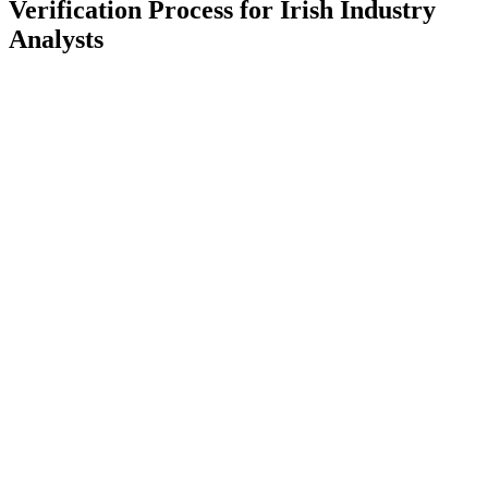
Verification Process for Irish Industry
Analysts