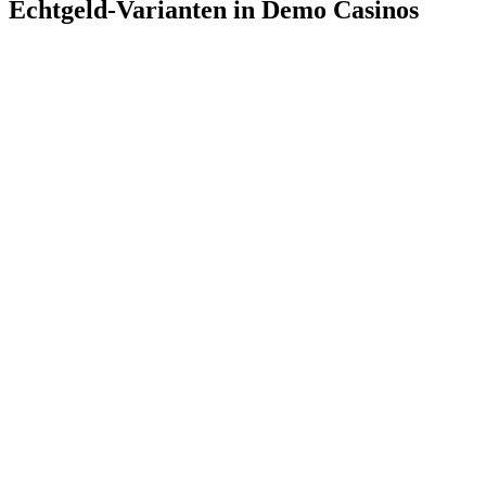
Echtgeld-Varianten in Demo Casinos