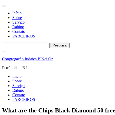
Início
Sobre
Serviço
Rabino
Contato
PARCEIROS
Pesquisar
por:
Pular
para
Congregação Judaica P´Nei Or
o
conteúdo
Petrópolis – RJ
Início
Sobre
Serviço
Rabino
Contato
PARCEIROS
What are the Chips Black Diamond 50 free 