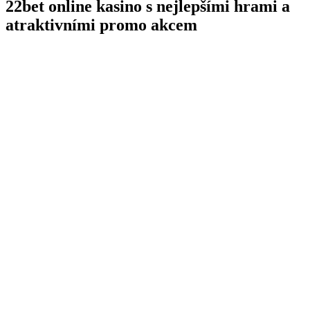
22bet online kasino s nejlepšími hrami a
atraktivními promo akcem