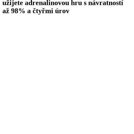
užijete adrenalinovou hru s návratností
až 98% a čtyřmi úrov