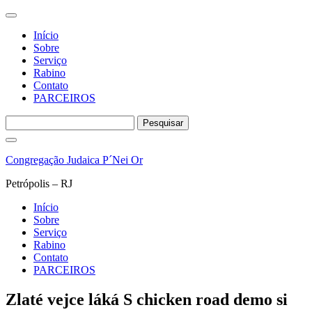
Início
Sobre
Serviço
Rabino
Contato
PARCEIROS
Pesquisar
por:
Pular
para
Congregação Judaica P´Nei Or
o
conteúdo
Petrópolis – RJ
Início
Sobre
Serviço
Rabino
Contato
PARCEIROS
Zlaté vejce láká S chicken road demo si